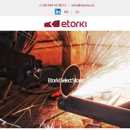
(+34) 944 52 08 12
|
info@etorki.es
EN
|
ES
Etorki Select Store