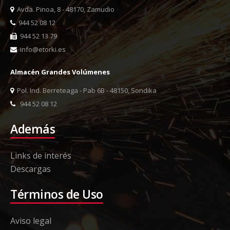
Avda. Pinoa, 8 - 48170, Zamudio
944 52 08 12
944 52 13 79
info@etorki.es
Almacén Grandes Volúmenes
Pol. Ind. Berreteaga - Pab 6B - 48150, Sondika
944 52 08 12
Además
Links de interés
Descargas
Términos de Uso
Aviso legal