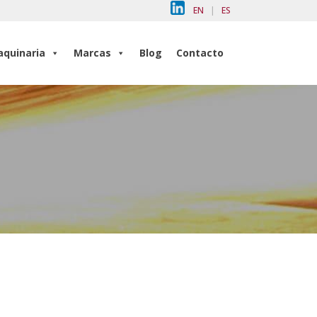
EN
|
ES
quinaria
Marcas
Blog
Contacto
quinaria
Marcas
Blog
Contacto