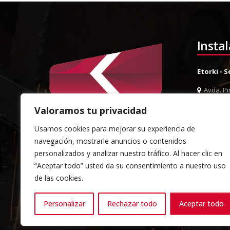
Insta
Etorki - 
Avda. Pin
944 52 0
Valoramos tu privacidad
944 52 
Usamos cookies para mejorar su experiencia de
info@et
navegación, mostrarle anuncios o contenidos
Almacén 
personalizados y analizar nuestro tráfico. Al hacer clic en
“Aceptar todo” usted da su consentimiento a nuestro uso
Pol. Ind.
de las cookies.
Sondika
944 52 0
Personalizar
Rechazar todo
Aceptar todo