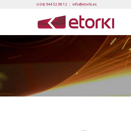
(+34) 944 52 08 12
|
info@etorki.es