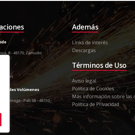
laciones
Además
Sede
Links de interés
Descargas
oa, 8 - 48170, Zamudio
8 12
Términos de Uso
13 79
orki.es
Aviso legal
Política de Cookies
Grandes Volúmenes
Más información sobre las 
 Berreteaga - Pab 6B - 48150,
Política de Privacidad
8 12