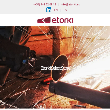
(+34) 944 52 08 12
|
info@etorki.es
EN
|
ES
Etorki Select Store