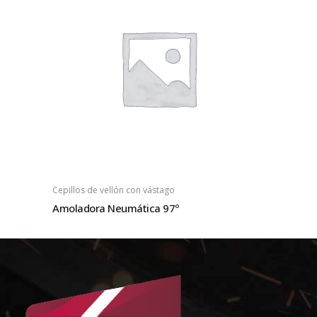
Cepillos de vellón con vástago
Amoladora Neumática 97º